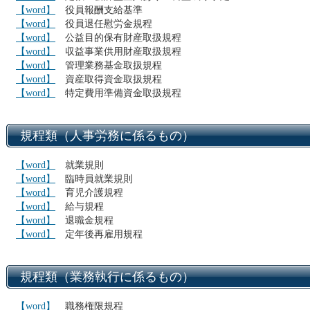
【word】
役員報酬支給基準
【word】
役員退任慰労金規程
【word】
公益目的保有財産取扱規程
【word】
収益事業供用財産取扱規程
【word】
管理業務基金取扱規程
【word】
資産取得資金取扱規程
【word】
特定費用準備資金取扱規程
規程類（人事労務に係るもの）
【word】
就業規則
【word】
臨時員就業規則
【word】
育児介護規程
【word】
給与規程
【word】
退職金規程
【word】
定年後再雇用規程
規程類（業務執行に係るもの）
【word】
職務権限規程