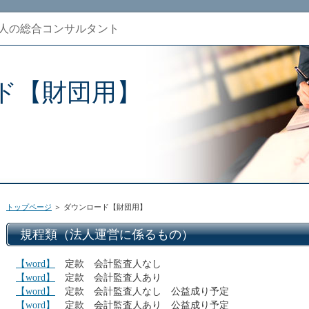
人の総合コンサルタント
ド【財団用】
トップページ
＞ ダウンロード【財団用】
規程類（法人運営に係るもの）
【word】
定款 会計監査人なし
【word】
定款 会計監査人あり
【word】
定款 会計監査人なし 公益成り予定
【word】
定款 会計監査人あり 公益成り予定