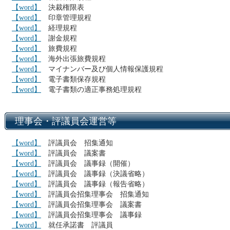
【word】
決裁権限表
【word】
印章管理規程
【word】
経理規程
【word】
謝金規程
【word】
旅費規程
【word】
海外出張旅費規程
【word】
マイナンバー及び個人情報保護規程
【word】
電子書類保存規程
【word】
電子書類の適正事務処理規程
理事会・評議員会運営等
【word】
評議員会 招集通知
【word】
評議員会 議案書
【word】
評議員会 議事録（開催）
【word】
評議員会 議事録（決議省略）
【word】
評議員会 議事録（報告省略）
【word】
評議員会招集理事会 招集通知
【word】
評議員会招集理事会 議案書
【word】
評議員会招集理事会 議事録
【word】
就任承諾書 評議員