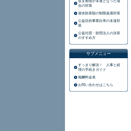
収支相償が未達となった場
合の対策
遊休財産額の制限超過対策
公益目的事業比率の未達対
策
公益社団・財団法人の決算
のすすめ方
サブメニュー
すっきり解決！ 人事と経
理の手続きガイド
報酬料金表
お問い合わせはこちら